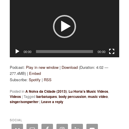
Player
00:00
00:00
Podcast:
Play in new window
|
Download
(Duration: 4:02 —
277.4MB) |
Embed
Subscribe:
Spotify
|
RSS
Posted in
A Noiva da Cidade (2013)
,
Lu Horta's Music Videos
,
Videos
|
Tagged
barbatuques
,
body percussion
,
music video
,
singer/songwriter
|
Leave a reply
SOCIAL