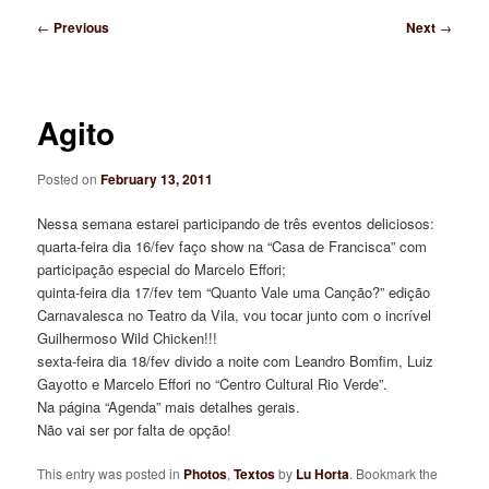
Post
←
Previous
Next
→
navigation
Agito
Posted on
February 13, 2011
Nessa semana estarei participando de três eventos deliciosos:
quarta-feira dia 16/fev faço show na “Casa de Francisca” com
participação especial do Marcelo Effori;
quinta-feira dia 17/fev tem “Quanto Vale uma Canção?” edição
Carnavalesca no Teatro da Vila, vou tocar junto com o incrível
Guilhermoso Wild Chicken!!!
sexta-feira dia 18/fev divido a noite com Leandro Bomfim, Luiz
Gayotto e Marcelo Effori no “Centro Cultural Rio Verde”.
Na página “Agenda” mais detalhes gerais.
Não vai ser por falta de opção!
This entry was posted in
Photos
,
Textos
by
Lu Horta
. Bookmark the